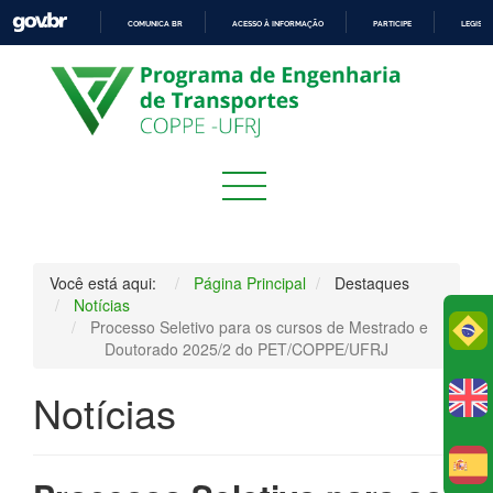
COMUNICA BR
ACESSO À INFORMAÇÃO
PARTICIPE
LEGISL
IR
PARA
O
CONTEÚDO
Você está aqui:
Página Principal
Destaques
Notícias
Processo Seletivo para os cursos de Mestrado e
Po
Doutorado 2025/2 do PET/COPPE/UFRJ
Notícias
E