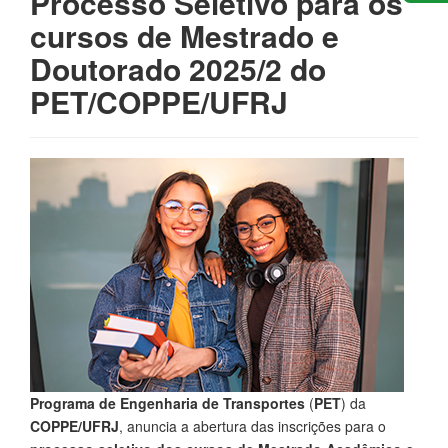
Processo Seletivo para os
cursos de Mestrado e
Doutorado 2025/2 do
PET/COPPE/UFRJ
Programa de Engenharia de Transportes
(
PET
) da
COPPE/UFRJ
, anuncia a abertura das inscrições para o