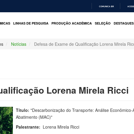
COMUNICA BR
ACESS
IR
PARA
MICAS
LINHAS DE PESQUISA
PRODUÇÃO ACADÊMICA
SELEÇÃO
DESTAQUES
O
CONTEÚDO
es
Notícias
Defesa de Exame de Qualificação Lorena Mirela Ric
lificação Lorena Mirela Ricci
Título:
"Descarbonização do Transporte: Análise Econômico-A
Abatimento (MAC)"
Palestrante:
Lorena Mirela Ricci