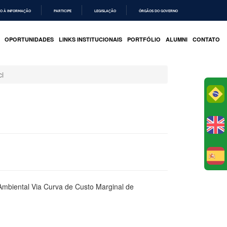
O À INFORMAÇÃO
PARTICIPE
LEGISLAÇÃO
ÓRGÃOS DO GOVERNO
OPORTUNIDADES
LINKS INSTITUCIONAIS
PORTFÓLIO
ALUMNI
CONTATO
ci
Po
E
mbiental Via Curva de Custo Marginal de