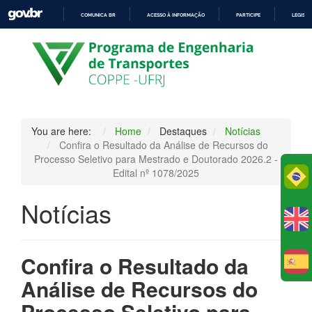
COMUNICA BR
ACESSO À INFORMAÇÃO
PARTICIPE
LEGISL
IR
PARA
O
CONTEÚDO
You are here:
Home
Destaques
Notícias
Confira o Resultado da Análise de Recursos do
Processo Seletivo para Mestrado e Doutorado 2026.2 -
Edital nº 1078/2025
Po
Notícias
Confira o Resultado da
E
Análise de Recursos do
Processo Seletivo para