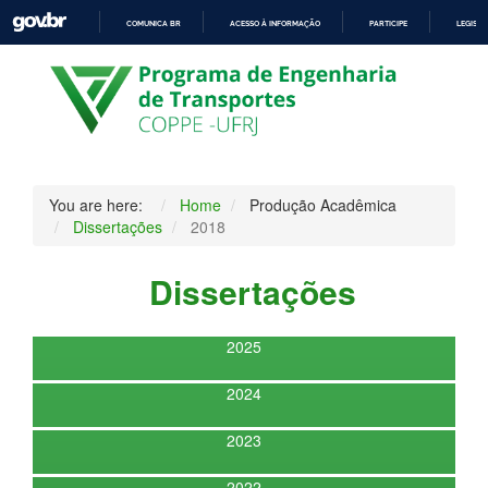
COMUNICA BR
ACESSO À INFORMAÇÃO
PARTICIPE
LEGISL
IR
PARA
O
CONTEÚDO
You are here:
Home
Produção Acadêmica
Dissertações
2018
Dissertações
2025
2024
2023
2022