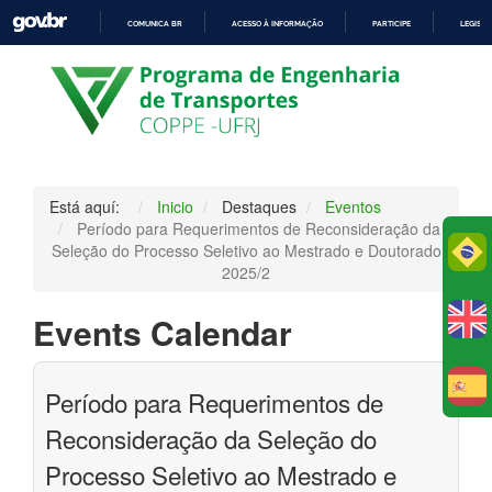
COMUNICA BR
ACESSO À INFORMAÇÃO
PARTICIPE
LEGISL
IR
PARA
O
CONTEÚDO
Está aquí:
Inicio
Destaques
Eventos
Período para Requerimentos de Reconsideração da
Po
Seleção do Processo Seletivo ao Mestrado e Doutorado
2025/2
Events Calendar
E
Período para Requerimentos de
Reconsideração da Seleção do
Processo Seletivo ao Mestrado e