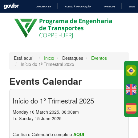
COMUNICA BR
ACESSO À INFORMAÇÃO
PARTICIPE
LEGISL
IR
PARA
O
CONTEÚDO
Está aquí:
Inicio
Destaques
Eventos
Início do 1º Trimestral 2025
Po
Events Calendar
Início do 1º Trimestral 2025
E
Monday 10 March 2025, 08:00am
To Sunday 15 June 2025
Confira o Calendário completo
AQUI