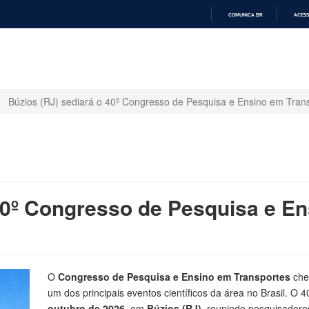
COMUNICA BR
ACESS
IR
PARA
O
CONTEÚDO
Búzios (RJ) sediará o 40º Congresso de Pesquisa e Ensino em Tra
 40º Congresso de Pesquisa e E
O
Congresso de Pesquisa e Ensino em Transportes
che
um dos principais eventos científicos da área no Brasil. O 
outubro de 2026
, em
Búzios (RJ),
reunindo pesquisadores,