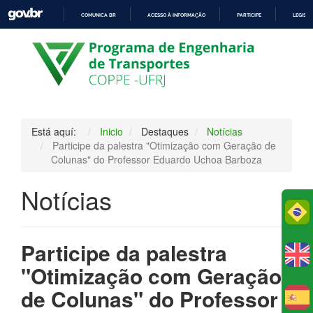
COMUNICA BR
ACESSO À INFORMAÇÃO
PARTICIPE
LEGISL
IR
PARA
O
CONTEÚDO
Está aquí:
Inicio
Destaques
Notícias
Participe da palestra "Otimização com Geração de
Colunas" do Professor Eduardo Uchoa Barboza
Notícias
Po
Participe da palestra
"Otimização com Geração
de Colunas" do Professor
E