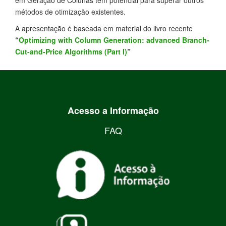
em Geração de Colunas têm potencial para superar outros
métodos de otimização existentes.
A apresentação é baseada em material do livro recente
“
Optimizing with Column Generation: advanced Branch-
Cut-and-Price Algorithms (Part I)
”
Acesso a Informação
FAQ