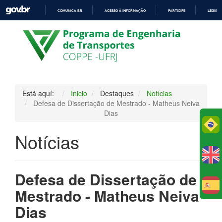
COMUNICA BR
ACESSO À INFORMAÇÃO
PARTICIPE
LEGISL
IR
PARA
O
CONTEÚDO
Está aquí:
Inicio
Destaques
Notícias
Defesa de Dissertação de Mestrado - Matheus Neiva
Dias
Po
Notícias
Defesa de Dissertação de
E
Mestrado - Matheus Neiva
Dias