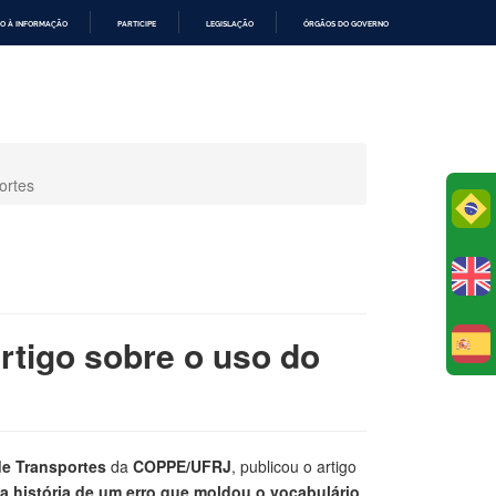
O À INFORMAÇÃO
PARTICIPE
LEGISLAÇÃO
ÓRGÃOS DO GOVERNO
ortes
Po
rtigo sobre o uso do
E
de Transportes
da
COPPE/UFRJ
, publicou o artigo
a história de um erro que moldou o vocabulário