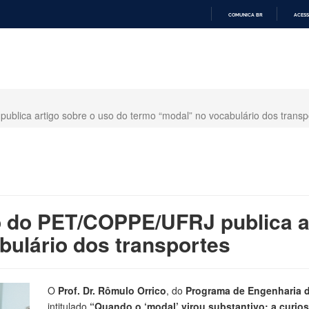
COMUNICA BR
ACESS
IR
PARA
O
CONTEÚDO
blica artigo sobre o uso do termo “modal” no vocabulário dos transp
o do PET/COPPE/UFRJ publica a
bulário dos transportes
O
Prof. Dr. Rômulo Orrico
, do
Programa de Engenharia 
intitulado
“Quando o ‘modal’ virou substantivo: a curios