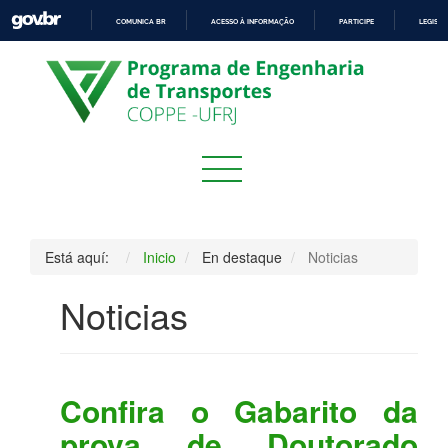
COMUNICA BR
ACESSO À INFORMAÇÃO
PARTICIPE
LEGISL
IR
PARA
O
CONTEÚDO
Está aquí:
Inicio
En destaque
Noticias
Noticias
Confira o Gabarito da
prova de Doutorado