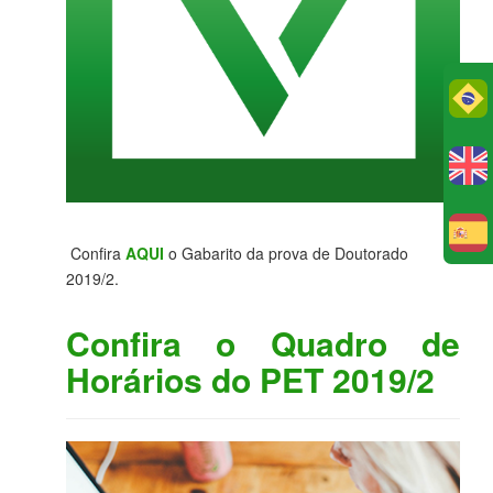
Po
E
Confira
AQUI
o Gabarito da prova de Doutorado
2019/2.
Confira o Quadro de
Horários do PET 2019/2