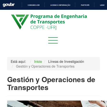
COMUNICA BR
ACESSO À INFORMAÇÃO
PARTICIPE
LEGISL
IR
PARA
O
CONTEÚDO
Está aquí:
Inicio
Líneas de Investigación
Gestión y Operaciones de Transportes
Gestión y Operaciones de
Transportes