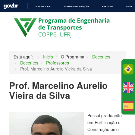
COMUNICA BR
ACESSO À INFORMAÇÃO
PARTICIPE
LEGISL
IR
PARA
O
CONTEÚDO
Está aquí:
Inicio
O Programa
Docentes
Docentes
Professores
Po
Prof. Marcelino Aurelio Vieira da Silva
Prof. Marcelino Aurelio
Vieira da Silva
E
Possui graduação
em Fortificação e
Construção pelo