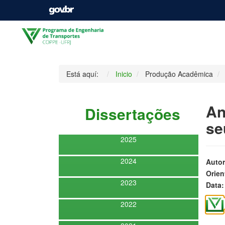
Está aquí:
Inicio
Produção Acadêmica
An
Dissertações
se
2025
2024
Autor
Orien
2023
Data:
2022