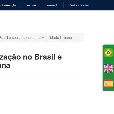
O À INFORMAÇÃO
PARTICIPE
LEGISLAÇÃO
ÓRGÃOS DO GOVERNO
Brasil e seus Impactos na Mobilidade Urbana
Po
zação no Brasil e
ana
E