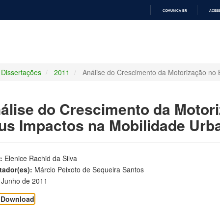
COMUNICA BR
ACESS
IR
PARA
O
CONTEÚDO
Dissertações
2011
Análise do Crescimento da Motorização no 
álise do Crescimento da Motori
us Impactos na Mobilidade Urb
:
Elenice Rachid da Silva
tador(es):
Márcio Peixoto de Sequeira Santos
Junho de 2011
Download