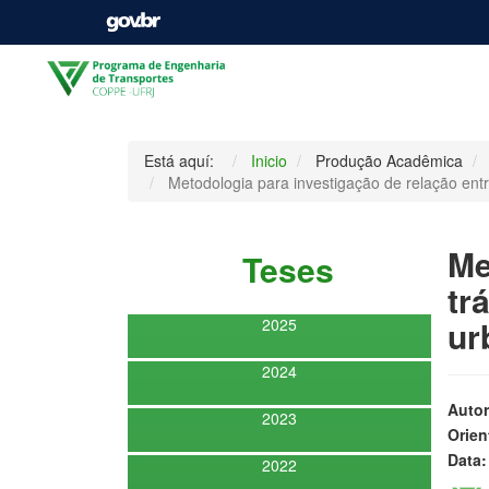
Está aquí:
Inicio
Produção Acadêmica
Metodologia para investigação de relação ent
Me
Teses
tr
ur
2025
2024
Autor
2023
Orien
Data:
2022