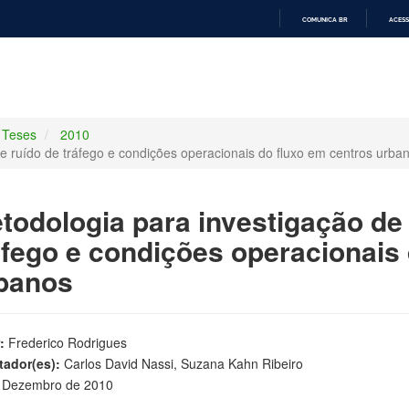
COMUNICA BR
ACESS
IR
PARA
O
CONTEÚDO
Teses
2010
re ruído de tráfego e condições operacionais do fluxo em centros urba
todologia para investigação de 
áfego e condições operacionais
banos
:
Frederico Rodrigues
tador(es):
Carlos David Nassi, Suzana Kahn Ribeiro
Dezembro de 2010