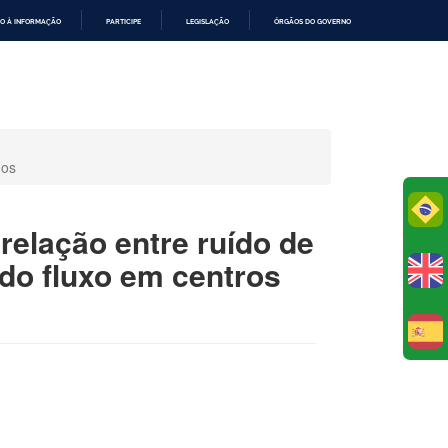
O À INFORMAÇÃO
PARTICIPE
LEGISLAÇÃO
ÓRGÃOS DO GOVERNO
nos
Po
relação entre ruído de
 do fluxo em centros
E