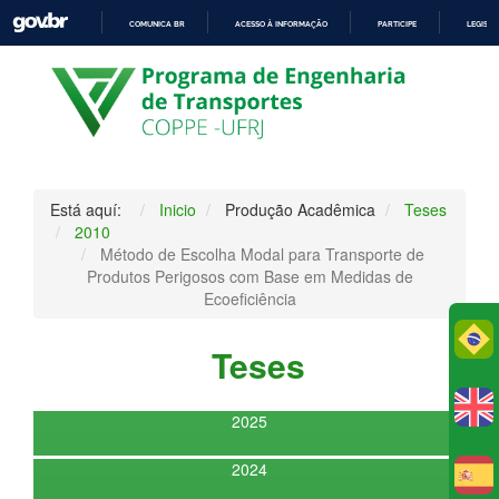
COMUNICA BR
ACESSO À INFORMAÇÃO
PARTICIPE
LEGISL
IR
PARA
O
CONTEÚDO
Está aquí:
Inicio
Produção Acadêmica
Teses
2010
Método de Escolha Modal para Transporte de
Produtos Perigosos com Base em Medidas de
Ecoeficiência
Po
Teses
2025
2024
E