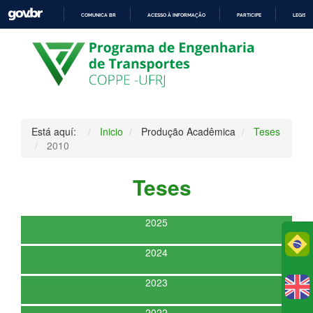
COMUNICA BR
ACESSO À INFORMAÇÃO
PARTICIPE
LEGISL
IR
PARA
O
CONTEÚDO
Está aquí:
Inicio
Produção Acadêmica
Teses
2010
Teses
2025
Po
2024
2023
2022