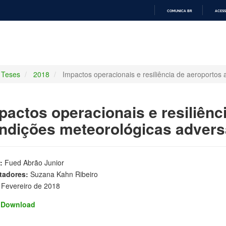
COMUNICA BR
ACESS
IR
PARA
O
CONTEÚDO
Teses
2018
Impactos operacionais e resiliência de aeroportos
pactos operacionais e resiliênc
ndições meteorológicas adver
:
Fued Abrão Junior
tadores:
Suzana Kahn Ribeiro
Fevereiro de 2018
Download