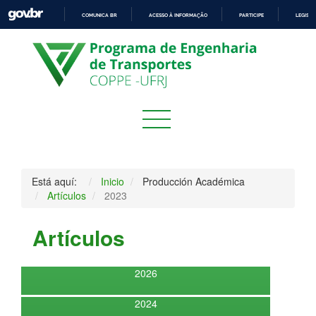
COMUNICA BR
ACESSO À INFORMAÇÃO
PARTICIPE
LEGISL
IR
PARA
O
CONTEÚDO
Está aquí:
Inicio
Producción Académica
Artículos
2023
Artículos
2026
2024