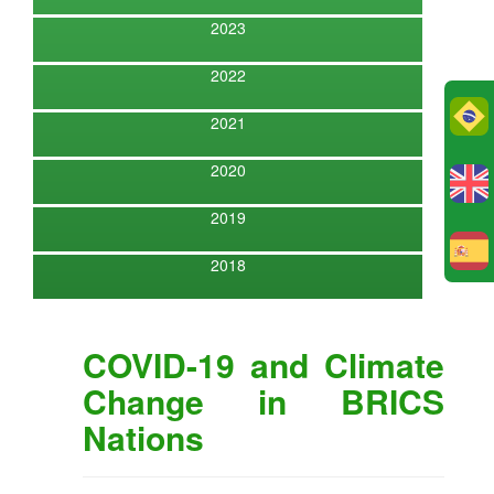
2023
2022
Po
2021
2020
2019
E
2018
COVID-19 and Climate
Change in BRICS
Nations