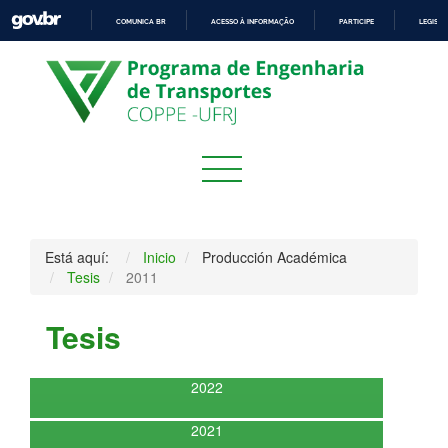
COMUNICA BR
ACESSO À INFORMAÇÃO
PARTICIPE
LEGISL
IR
PARA
O
CONTEÚDO
Está aquí:
Inicio
Producción Académica
Tesis
2011
Tesis
2022
2021