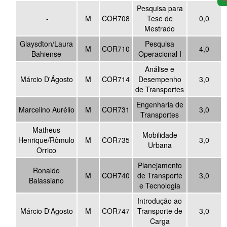
Pesquisa para
-
M
COR708
Tese de
0,0
Mestrado
Glaysdton/Laura
Pesquisa
M
COR710
4,0
Bahiense
Operacional I
Análise e
Márcio D'Ágosto
M
COR714
Desempenho
3,0
de Transportes
Engenharia de
Marcelino Aurélio
M
COR731
3,0
Transportes
Matheus
Mobilidade
Henrique/Rômulo
M
COR735
3,0
Urbana
Orrico
Planejamento
Ronaldo
M
COR740
de Transporte
3,0
Balassiano
e Tecnologia
Introdução ao
Márcio D'Agosto
M
COR747
Transporte de
3,0
Carga