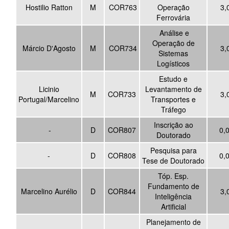
Hostilio Ratton
M
COR763
Operação
3,
Ferrovária
Análise e
Operação de
Márcio D'Agosto
M
COR734
3,
Sistemas
Logísticos
Estudo e
Licinio
Levantamento de
M
COR733
3,
Portugal/Marcelino
Transportes e
Tráfego
Inscrição ao
-
D
COR807
0,
Doutorado
Pesquisa para
-
D
COR808
0,
Tese de Doutorado
Tóp. Esp.
Fundamento de
Marcelino Aurélio
D
COR844
3,
Inteligência
Artificial
Planejamento de