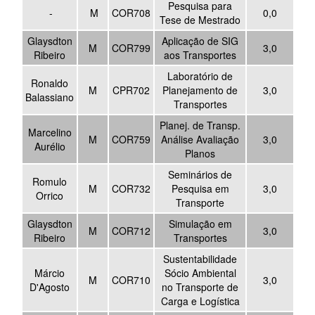
Pesquisa para
-
M
COR708
0,0
Tese de Mestrado
Glaysdton
Aplicação de SIG
M
COR799
3,0
Ribeiro
aos Transportes
Laboratório de
Ronaldo
M
CPR702
Planejamento de
3,0
Balassiano
Transportes
Planej. de Transp.
Marcelino
M
COR759
Análise Avaliação
3,0
Aurélio
Planos
Seminários de
Romulo
M
COR732
Pesquisa em
3,0
Orrico
Transporte
Glaysdton
Simulação em
M
COR712
3,0
Ribeiro
Transportes
Sustentabilidade
Márcio
Sócio Ambiental
M
COR710
3,0
D'Agosto
no Transporte de
Carga e Logística