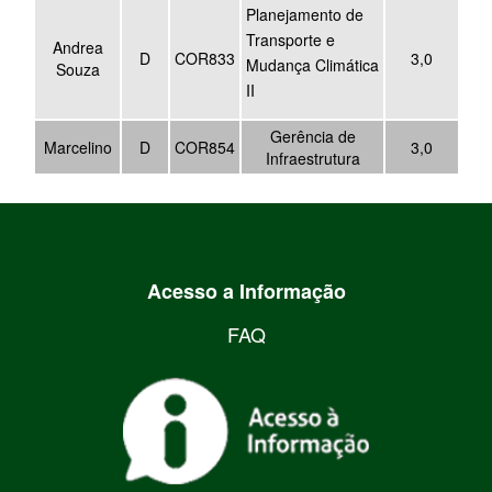
Planejamento de
Transporte e
Andrea
D
COR833
3,0
Mudança Climática
Souza
II
Gerência de
Marcelino
D
COR854
3,0
Infraestrutura
Acesso a Informação
FAQ