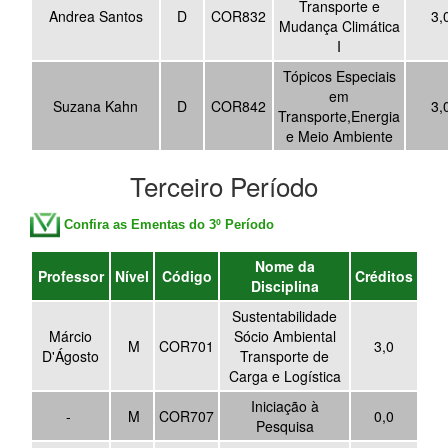
Transporte e
Andrea Santos
D
COR832
3,
Mudança Climática
I
Tópicos Especiais
em
Suzana Kahn
D
COR842
3,
Transporte,Energia
e Meio Ambiente
Terceiro Período
Confira as Ementas do 3º Período
Nome da
Professor
Nível
Código
Créditos
Disciplina
Sustentabilidade
Márcio
Sócio Ambiental
M
COR701
3,0
D'Ágosto
Transporte de
Carga e Logística
Iniciação à
-
M
COR707
0,0
Pesquisa