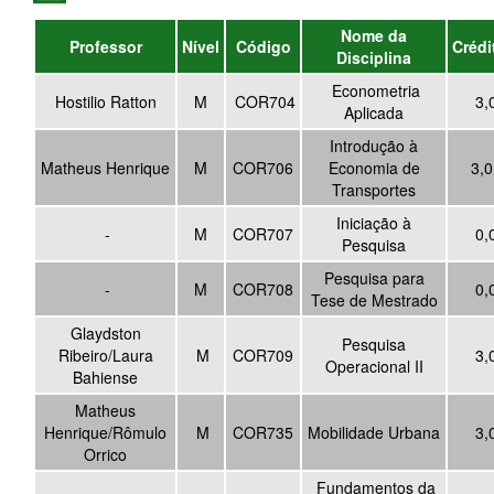
Nome da
Professor
Nível
Código
Crédi
Disciplina
Econometria
Hostilio Ratton
M
COR704
3,
Aplicada
Introdução à
Matheus Henrique
M
COR706
Economia de
3,
Transportes
Iniciação à
-
M
COR707
0,
Pesquisa
Pesquisa para
-
M
COR708
0,
Tese de Mestrado
Glaydston
Pesquisa
Ribeiro/Laura
M
COR709
3,
Operacional II
Bahiense
Matheus
Henrique/Rômulo
M
COR735
Mobilidade Urbana
3,
Orrico
Fundamentos da