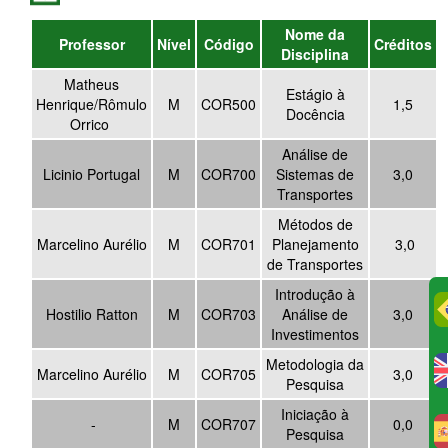
Nome da
Professor
Nível
Código
Créditos
Disciplina
Matheus
Estágio à
Henrique/Rômulo
M
COR500
1,5
Docência
Orrico
Análise de
Licinio Portugal
M
COR700
Sistemas de
3,0
Transportes
Métodos de
Marcelino Aurélio
M
COR701
Planejamento
3,0
de Transportes
Introdução à
Hostilio Ratton
M
COR703
Análise de
3,0
Investimentos
Metodologia da
Marcelino Aurélio
M
COR705
3,0
Pesquisa
Iniciação à
-
M
COR707
0,0
Pesquisa