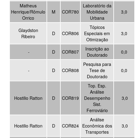
Matheus
Laboratório da
Henrique/Rômulo
M
COR780
Mobilidade
3,0
Orrico
Urbana
Tópicos
Glaydston
D
COR806
Especiais em
3,0
Ribeiro
Otimização
Inscrição ao
-
D
COR807
0,0
Doutorado
Pesquisa para
-
D
COR808
Tese de
0,0
Doutorado
Top. Esp.
Análise
Hostilio Ratton
D
COR819
Desempenho
3,0
Sist.
Ferroviário
Análise
Hostilio Ratton
D
COR824
Econômica dos
3,0
Transportes