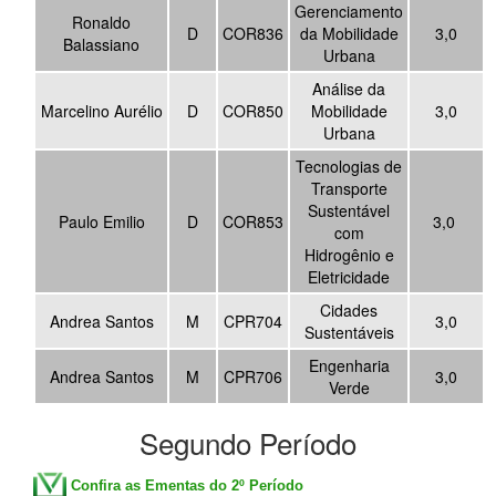
Gerenciamento
Ronaldo
D
COR836
da Mobilidade
3,0
Balassiano
Urbana
Análise da
Marcelino Aurélio
D
COR850
Mobilidade
3,0
Urbana
Tecnologias de
Transporte
Sustentável
Paulo Emilio
D
COR853
3,0
com
Hidrogênio e
Eletricidade
Cidades
Andrea Santos
M
CPR704
3,0
Sustentáveis
Engenharia
Andrea Santos
M
CPR706
3,0
Verde
Segundo Período
Confira as Ementas do 2º Período