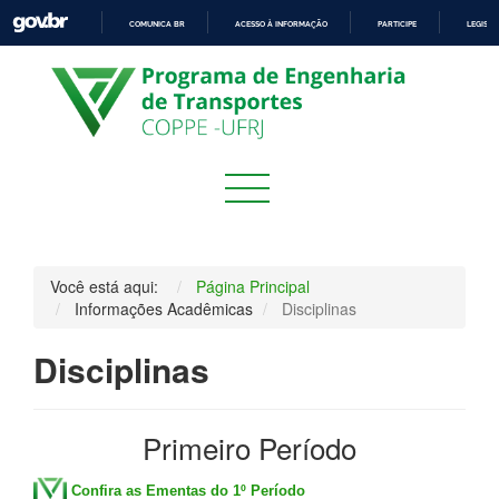
COMUNICA BR
ACESSO À INFORMAÇÃO
PARTICIPE
LEGISL
IR
PARA
O
CONTEÚDO
Você está aqui:
Página Principal
Informações Acadêmicas
Disciplinas
Disciplinas
Primeiro Período
Confira as Ementas do 1º Período