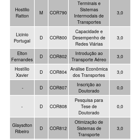
Terminais e
Hostilio
Sistemas
M
COR790
3,0
Ratton
Intermodais de
Transportes
Capacidade e
Licinio
D
COR800
Desempenho de
3,0
Portugal
Redes Viárias
Elton
Introdução ao
D
COR802
3,0
Fernandes
Transporte Aéreo
Hostílio
Análise Econômica
D
COR804
3,0
Xavier
dos Transportes
Inscrição ao
-
D
COR807
0,0
Doutorado
Pesquisa para
-
D
COR808
Tese de
0,0
Doutorado
Otimização de
Glaysdton
D
COR812
Sistemas de
3,0
Ribeiro
Transporte