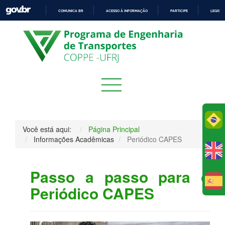
COMUNICA BR
ACESSO À INFORMAÇÃO
PARTICIPE
LEGISL
IR
PARA
O
CONTEÚDO
Po
Você está aqui:
Página Principal
Informações Acadêmicas
Periódico CAPES
Passo a passo para o
E
Periódico CAPES