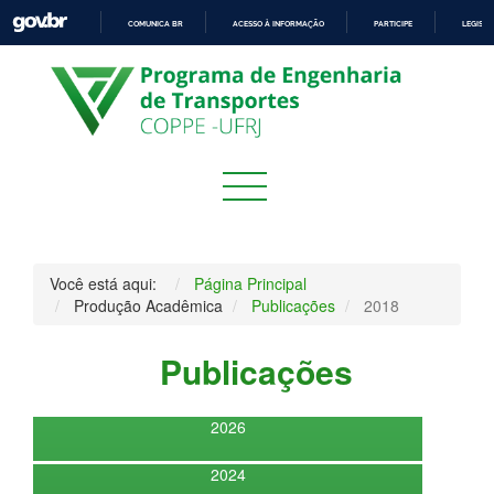
COMUNICA BR
ACESSO À INFORMAÇÃO
PARTICIPE
LEGISL
IR
PARA
O
CONTEÚDO
Você está aqui:
Página Principal
Produção Acadêmica
Publicações
2018
Publicações
2026
2024