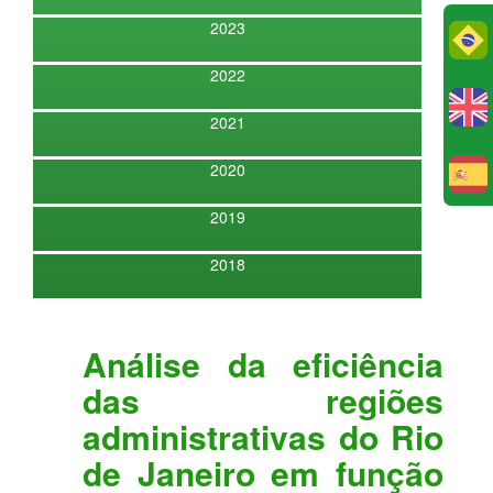
2023
Po
2022
2021
2020
E
2019
2018
Análise da eficiência
das regiões
administrativas do Rio
de Janeiro em função