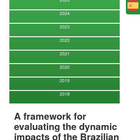
E
2024
2023
2022
2021
2020
2019
2018
A framework for
evaluating the dynamic
impacts of the Brazilian