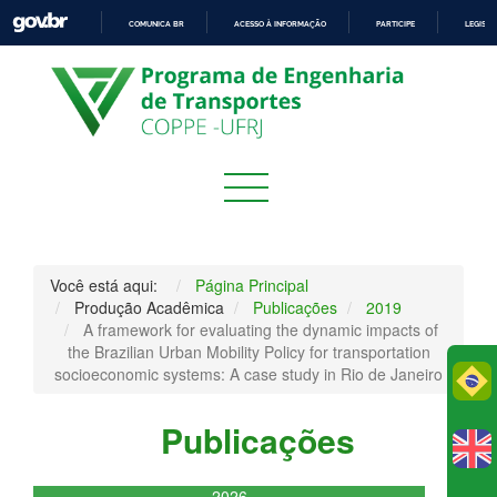
COMUNICA BR
ACESSO À INFORMAÇÃO
PARTICIPE
LEGISL
IR
PARA
O
CONTEÚDO
Você está aqui:
Página Principal
Produção Acadêmica
Publicações
2019
A framework for evaluating the dynamic impacts of
the Brazilian Urban Mobility Policy for transportation
socioeconomic systems: A case study in Rio de Janeiro
Po
Publicações
2026