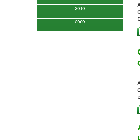
A
2010
O
D
2009
A
O
D