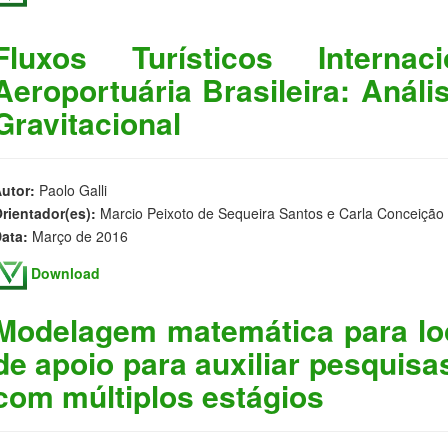
Fluxos Turísticos Intern
Aeroportuária Brasileira: Análi
Gravitacional
utor:
Paolo Galli
rientador(es):
Marcio Peixoto de Sequeira Santos e Carla Conceição
ata:
Março de 2016
Download
Modelagem matemática para lo
de apoio para auxiliar pesquisa
com múltiplos estágios