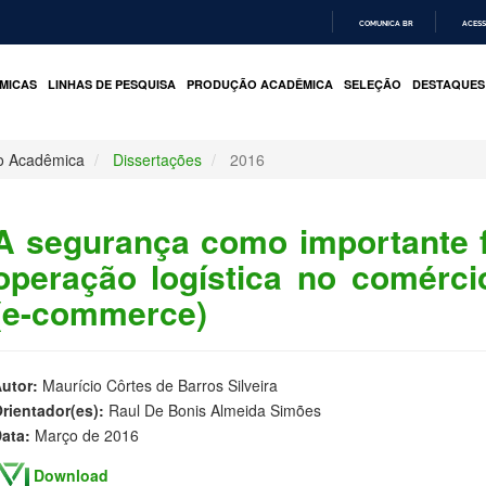
COMUNICA BR
ACESS
IR
PARA
MICAS
LINHAS DE PESQUISA
PRODUÇÃO ACADÊMICA
SELEÇÃO
DESTAQUES
O
CONTEÚDO
o Acadêmica
Dissertações
2016
A segurança como importante 
operação logística no comércio
(e-commerce)
utor:
Maurício Côrtes de Barros Silveira
rientador(es):
Raul De Bonis Almeida Simões
ata:
Março de 2016
Download