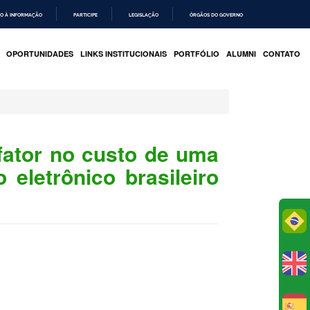
O À INFORMAÇÃO
PARTICIPE
LEGISLAÇÃO
ÓRGÃOS DO GOVERNO
OPORTUNIDADES
LINKS INSTITUCIONAIS
PORTFÓLIO
ALUMNI
CONTATO
fator no custo de uma
 eletrônico brasileiro
Po
E