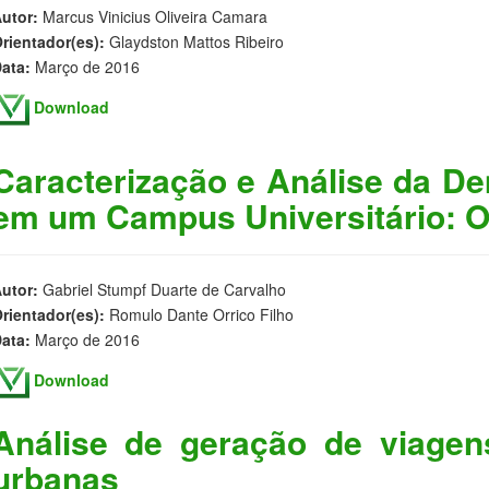
utor:
Marcus Vinicius Oliveira Camara
rientador(es):
Glaydston Mattos Ribeiro
ata:
Março de 2016
Download
Caracterização e Análise da D
em um Campus Universitário: 
utor:
Gabriel Stumpf Duarte de Carvalho
rientador(es):
Romulo Dante Orrico Filho
ata:
Março de 2016
Download
Análise de geração de viage
urbanas