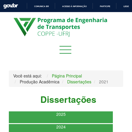
COMUNICA BR
ACESSO À INFORMAÇÃO
PARTICIPE
LEGISL
IR
PARA
O
CONTEÚDO
Você está aqui:
Página Principal
Produção Acadêmica
Dissertações
2021
Dissertações
2025
2024