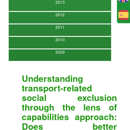
2013
2012
E
2011
2010
2009
Understanding
transport-related
social exclusion
through the lens of
capabilities approach:
Does better