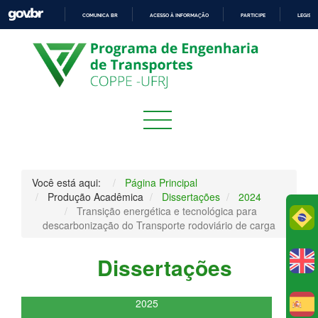
COMUNICA BR
ACESSO À INFORMAÇÃO
PARTICIPE
LEGISL
IR
PARA
O
CONTEÚDO
Você está aqui:
Página Principal
Produção Acadêmica
Dissertações
2024
Transição energética e tecnológica para
Po
descarbonização do Transporte rodoviário de carga
Dissertações
2025
E