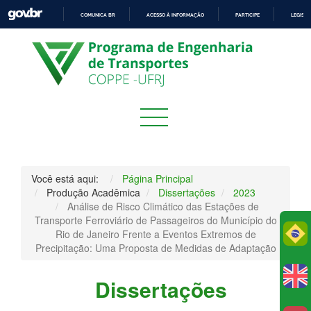
COMUNICA BR
ACESSO À INFORMAÇÃO
PARTICIPE
LEGISL
IR
PARA
O
CONTEÚDO
Você está aqui:
Página Principal
Produção Acadêmica
Dissertações
2023
Análise de Risco Climático das Estações de
Transporte Ferroviário de Passageiros do Município do
Po
Rio de Janeiro Frente a Eventos Extremos de
Precipitação: Uma Proposta de Medidas de Adaptação
Dissertações