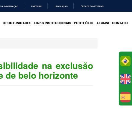
O À INFORMAÇÃO
PARTICIPE
LEGISLAÇÃO
ÓRGÃOS DO GOVERNO
OPORTUNIDADES
LINKS INSTITUCIONAIS
PORTFÓLIO
ALUMNI
CONTATO
Po
ibilidade na exclusão
e de belo horizonte
E