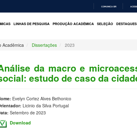
COMUNICA BR
ACESS
IR
PARA
MICAS
LINHAS DE PESQUISA
PRODUÇÃO ACADÊMICA
SELEÇÃO
DESTAQUES
O
CONTEÚDO
o Acadêmica
Dissertações
2023
Análise da macro e microacess
social: estudo de caso da cidad
Nome:
Evelyn Cortez Alves Bethonico
rientador:
Licinio da Silva Portugal
ata:
Setembro de 2023
Download