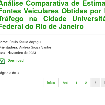
Análise Comparativa de Estim
Fontes Veiculares Obtidas por
Tráfego na Cidade Universit
Federal do Rio de Janeiro
Nome:
Paulo Kazuo Aoyagui
rientadora:
Andréa Souza Santos
ata:
Novembro de 2023
Download
ágina 3 de 3
Início
Ant
1
2
3