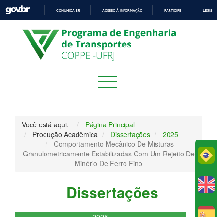
COMUNICA BR
ACESSO À INFORMAÇÃO
PARTICIPE
LEGISL
IR
PARA
O
CONTEÚDO
Você está aqui:
Página Principal
Produção Acadêmica
Dissertações
2025
Comportamento Mecânico De Misturas
Granulometricamente Estabilizadas Com Um Rejeito De
Po
Minério De Ferro Fino
Dissertações
2025
E