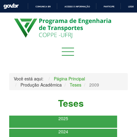
COMUNICA BR
ACESSO À INFORMAÇÃO
PARTICIPE
LEGISL
IR
PARA
O
CONTEÚDO
Você está aqui:
Página Principal
Produção Acadêmica
Teses
2009
Teses
2025
2024