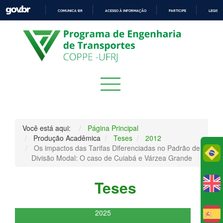
COMUNICA BR
ACESSO À INFORMAÇÃO
PARTICIPE
LEGISL
IR
PARA
O
CONTEÚDO
Você está aqui:
Página Principal
Produção Acadêmica
Teses
2012
Os impactos das Tarifas Diferenciadas no Padrão de
Po
Divisão Modal: O caso de Cuiabá e Várzea Grande
Teses
2025
E