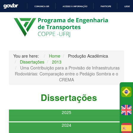
COMUNICA BR
ACESSO À INFORMAÇÃO
PARTICIPE
LEGISL
IR
PARA
O
CONTEÚDO
You are here:
Home
Produção Acadêmica
Dissertações
2013
Uma Contribuição para a Provisão de Infraestruturas
Rodoviárias: Comparação entre o Pedágio Sombra e o
CREMA
Po
Dissertações
2025
2024
E