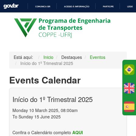
COMUNICA BR
ACESSO À INFORMAÇÃO
PARTICIPE
LEGISL
IR
PARA
O
CONTEÚDO
Está aquí:
Inicio
Destaques
Eventos
Início do 1º Trimestral 2025
Po
Events Calendar
Início do 1º Trimestral 2025
E
Monday 10 March 2025, 08:00am
To Sunday 15 June 2025
Confira o Calendário completo
AQUI