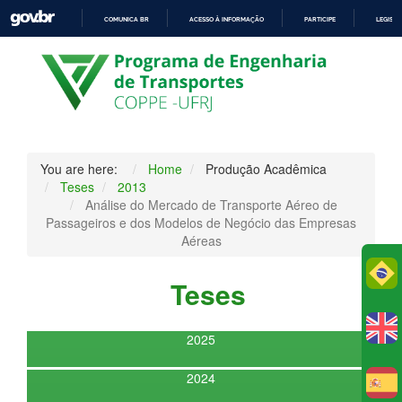
COMUNICA BR
ACESSO À INFORMAÇÃO
PARTICIPE
LEGISL
IR
PARA
O
CONTEÚDO
You are here:
Home
Produção Acadêmica
Teses
2013
Análise do Mercado de Transporte Aéreo de
Passageiros e dos Modelos de Negócio das Empresas
Aéreas
Po
Teses
2025
2024
E