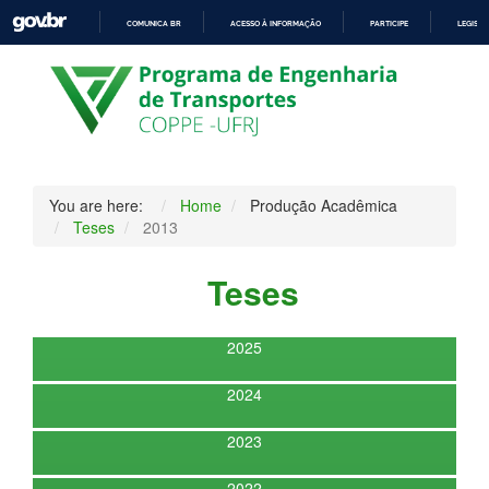
COMUNICA BR
ACESSO À INFORMAÇÃO
PARTICIPE
LEGISL
IR
PARA
O
CONTEÚDO
You are here:
Home
Produção Acadêmica
Teses
2013
Teses
2025
2024
2023
2022