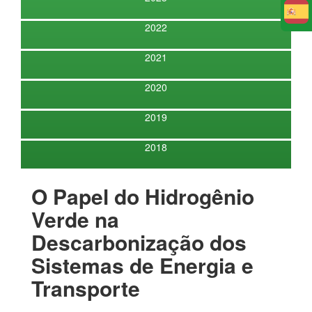
E
2022
2021
2020
2019
2018
O Papel do Hidrogênio
Verde na
Descarbonização dos
Sistemas de Energia e
Transporte