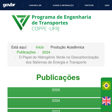
COMUNICA BR
ACESSO À INFORMAÇÃO
PARTICIPE
LEGISL
IR
PARA
O
CONTEÚDO
Está aquí:
Inicio
Produção Acadêmica
Publicações
2024
O Papel do Hidrogênio Verde na Descarbonização
dos Sistemas de Energia e Transporte
Publicações
Po
2026
2024
2023