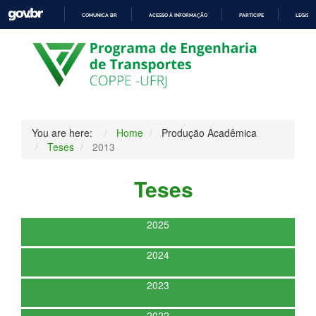
COMUNICA BR
ACESSO À INFORMAÇÃO
PARTICIPE
LEGISL
IR
PARA
O
CONTEÚDO
You are here:
Home
Produção Acadêmica
Teses
2013
Teses
2025
2024
2023
2022