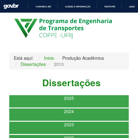
COMUNICA BR
ACESSO À INFORMAÇÃO
PARTICIPE
LEGISL
IR
PARA
O
CONTEÚDO
Está aquí:
Inicio
Produção Acadêmica
Dissertações
2010
Dissertações
2025
2024
2023
2022