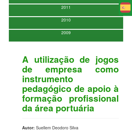
2011
E
2010
2009
A utilização de jogos
de empresa como
instrumento
pedagógico de apoio à
formação profissional
da área portuária
Autor:
Suellem Deodoro Silva