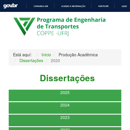
COMUNICA BR
ACESSO À INFORMAÇÃO
PARTICIPE
LEGISL
IR
PARA
O
CONTEÚDO
Está aquí:
Inicio
Produção Acadêmica
Dissertações
2020
Dissertações
2025
2024
2023
2022