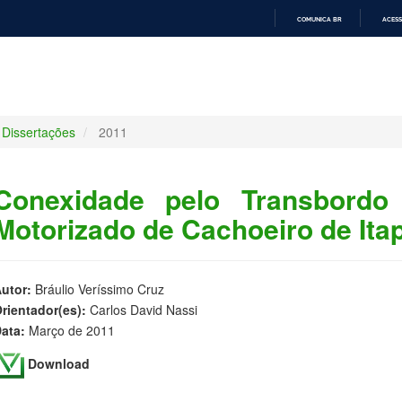
COMUNICA BR
ACESS
IR
PARA
O
CONTEÚDO
Dissertações
2011
Conexidade pelo Transbordo
Motorizado de Cachoeiro de Ita
utor:
Bráulio Veríssimo Cruz
rientador(es):
Carlos David Nassi
ata:
Março de 2011
Download