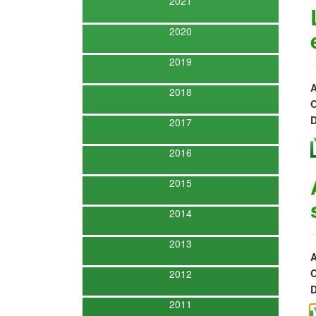
2021
2020
2019
A
2018
O
D
2017
2016
2015
2014
2013
A
O
2012
D
2011