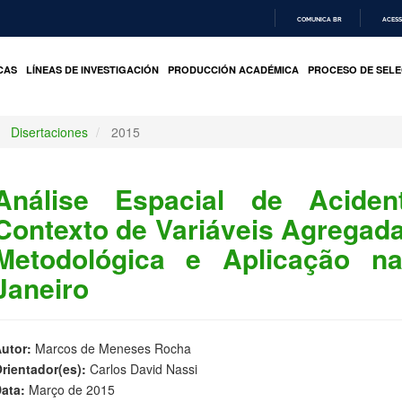
COMUNICA BR
ACESS
IR
PARA
CAS
LÍNEAS DE INVESTIGACIÓN
PRODUCCIÓN ACADÉMICA
PROCESO DE SELE
O
CONTEÚDO
Disertaciones
2015
Análise Espacial de Aciden
Contexto de Variáveis Agregad
Metodológica e Aplicação n
Janeiro
utor:
Marcos de Meneses Rocha
rientador(es):
Carlos David Nassi
ata:
Março de 2015