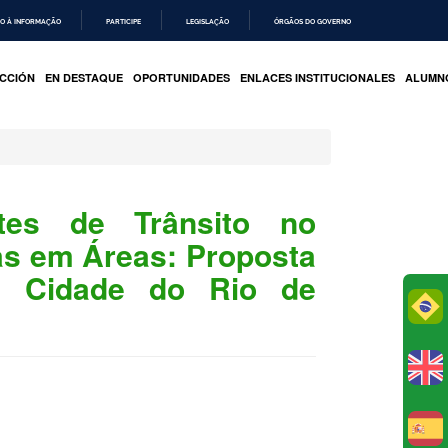
O À INFORMAÇÃO
PARTICIPE
LEGISLAÇÃO
ÓRGÃOS DO GOVERNO
CCIÓN
EN DESTAQUE
OPORTUNIDADES
ENLACES INSTITUCIONALES
ALUMN
tes de Trânsito no
as em Áreas: Proposta
a Cidade do Rio de
Po
E