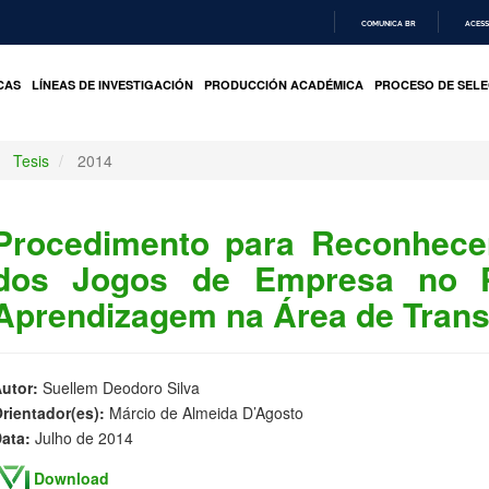
COMUNICA BR
ACESS
IR
PARA
CAS
LÍNEAS DE INVESTIGACIÓN
PRODUCCIÓN ACADÉMICA
PROCESO DE SELE
O
CONTEÚDO
Tesis
2014
Procedimento para Reconhece
dos Jogos de Empresa no P
Aprendizagem na Área de Trans
utor:
Suellem Deodoro Silva
rientador(es):
Márcio de Almeida D’Agosto
ata:
Julho de 2014
Download