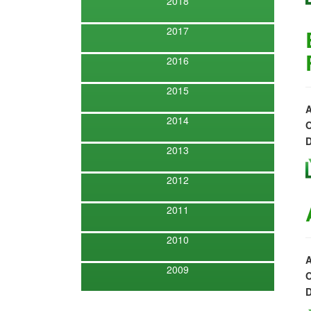
2018
2017
2016
2015
A
2014
O
D
2013
2012
2011
2010
A
2009
O
D