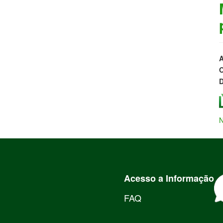
A
O
D
N
Acesso a Informação
FAQ