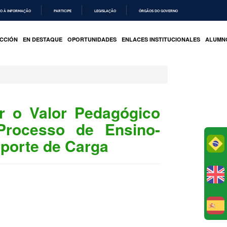
O À INFORMAÇÃO
PARTICIPE
LEGISLAÇÃO
ÓRGÃOS DO GOVERNO
CCIÓN
EN DESTAQUE
OPORTUNIDADES
ENLACES INSTITUCIONALES
ALUMN
r o Valor Pedagógico
rocesso de Ensino-
porte de Carga
Po
E