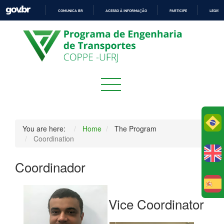
COMUNICA BR
ACESSO À INFORMAÇÃO
PARTICIPE
LEGISL
IR
PARA
O
CONTEÚDO
Po
You are here:
Home
The Program
Coordination
Coordinador
E
Vice Coordinator