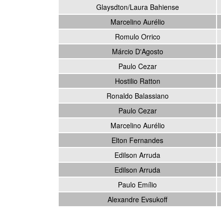
Glaysdton/Laura Bahiense
Marcelino Aurélio
Romulo Orrico
Márcio D'Agosto
Paulo Cezar
Hostilio Ratton
Ronaldo Balassiano
Paulo Cezar
Marcelino Aurélio
Elton Fernandes
Edilson Arruda
Edilson Arruda
Paulo Emílio
Alexandre Evsukoff