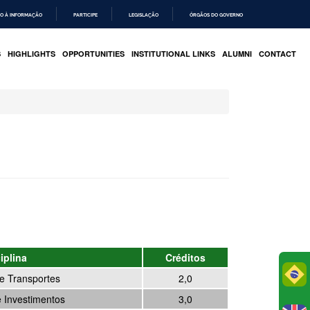
O À INFORMAÇÃO
PARTICIPE
LEGISLAÇÃO
ÓRGÃOS DO GOVERNO
S
HIGHLIGHTS
OPPORTUNITIES
INSTITUTIONAL LINKS
ALUMNI
CONTACT
iplina
Créditos
Po
e Transportes
2,0
e Investimentos
3,0