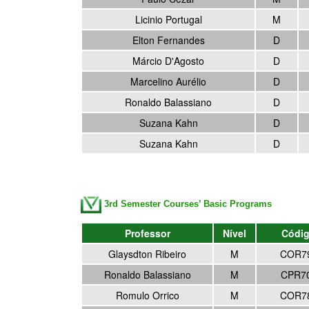
Licinio Portugal
M
Elton Fernandes
D
Márcio D'Agosto
D
Marcelino Aurélio
D
Ronaldo Balassiano
D
Suzana Kahn
D
Suzana Kahn
D
3rd Semester Courses’ Basic Programs
Professor
Nível
Códi
Glaysdton Ribeiro
M
COR7
Ronaldo Balassiano
M
CPR7
Romulo Orrico
M
COR7