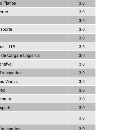
ão Planos
3,0
éreo
3,0
3,0
sporte
3,0
s
3,0
tes – ITS
3,0
 de Carga e Logística
3,0
entável
3,0
 Transportes
3,0
s Viárias
3,0
reo
3,0
Urbana
3,0
sporte
3,0
3,0
Transportes
3,0