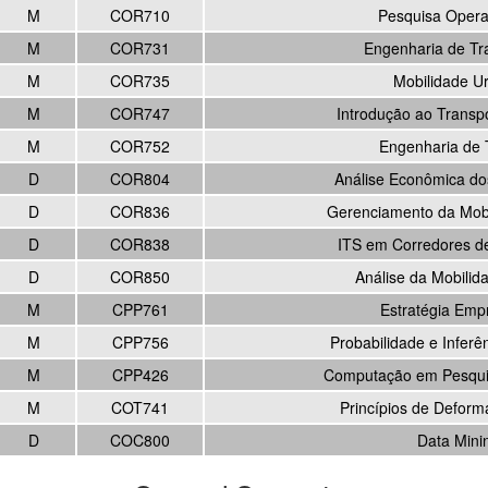
M
COR710
Pesquisa Operac
M
COR731
Engenharia de Tr
M
COR735
Mobilidade U
M
COR747
Introdução ao Transp
M
COR752
Engenharia de 
D
COR804
Análise Econômica do
D
COR836
Gerenciamento da Mob
D
COR838
ITS em Corredores d
D
COR850
Análise da Mobilid
M
CPP761
Estratégia Empr
M
CPP756
Probabilidade e Inferên
M
CPP426
Computação em Pesqui
M
COT741
Princípios de Deform
D
COC800
Data Mini