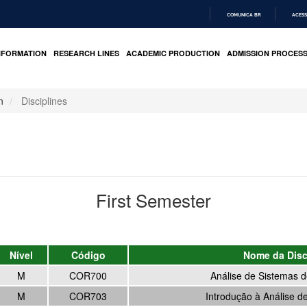
COMUNICA BR
ACESS
IR
PARA
NFORMATION
RESEARCH LINES
ACADEMIC PRODUCTION
ADMISSION PROCES
O
CONTEÚDO
n
Disciplines
First Semester
Nível
Código
Nome da Disc
M
COR700
Análise de Sistemas d
M
COR703
Introdução à Análise d