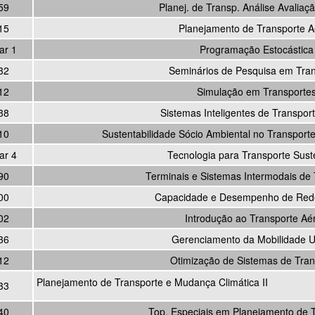
59
Planej. de Transp. Análise Avaliaç
15
Planejamento de Transporte A
ar 1
Programação Estocástica
32
Seminários de Pesquisa em Tran
12
Simulação em Transporte
38
Sistemas Inteligentes de Transpor
10
Sustentabilidade Sócio Ambiental no Transporte
ar 4
Tecnologia para Transporte Sust
90
Terminais e Sistemas Intermodais de
00
Capacidade e Desempenho de Rede
02
Introdução ao Transporte Aé
36
Gerenciamento da Mobilidade 
12
Otimização de Sistemas de Tran
Planejamento de Transporte e Mudança Climática II
33
40
Top. Especiais em Planejamento de 