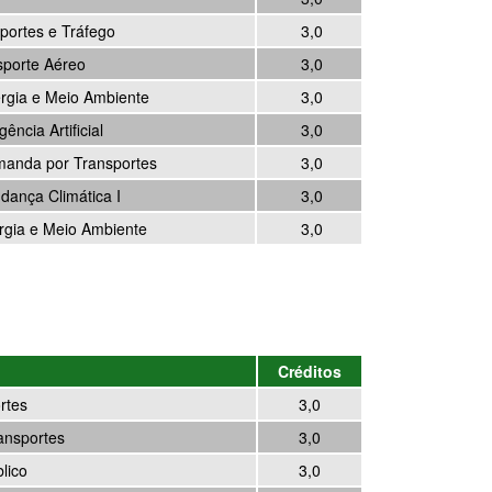
portes e Tráfego
3,0
sporte Aéreo
3,0
ergia e Meio Ambiente
3,0
ência Artificial
3,0
manda por Transportes
3,0
dança Climática I
3,0
rgia e Meio Ambiente
3,0
Créditos
rtes
3,0
ansportes
3,0
lico
3,0