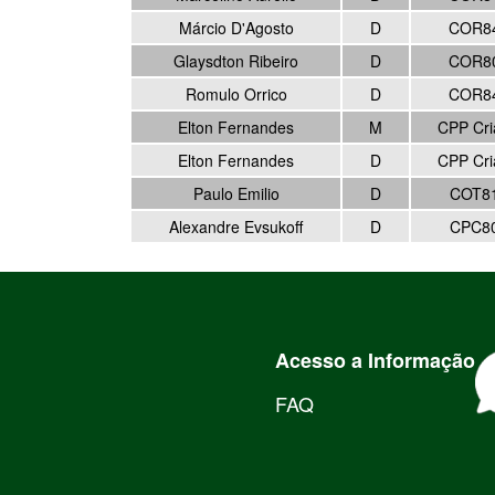
Márcio D'Agosto
D
COR8
Glaysdton Ribeiro
D
COR8
Romulo Orrico
D
COR8
Elton Fernandes
M
CPP Cri
Elton Fernandes
D
CPP Cri
Paulo Emilio
D
COT8
Alexandre Evsukoff
D
CPC8
Acesso a Informação
FAQ