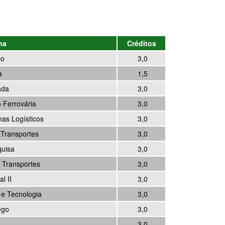
na
Créditos
co
3,0
a
1,5
ada
3,0
Ferrovária
3,0
as Logísticos
3,0
Transportes
3,0
quisa
3,0
 Transportes
3,0
l II
3,0
 e Tecnologia
3,0
ego
3,0
3,0