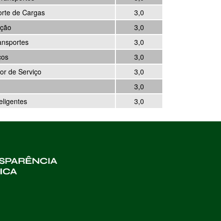
orte de Cargas
3,0
ação
3,0
ansportes
3,0
ços
3,0
or de Serviço
3,0
3,0
eligentes
3,0