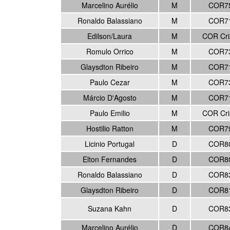
Marcelino Aurélio
M
COR7
Ronaldo Balassiano
M
COR7
Edilson/Laura
M
COR Cri
Romulo Orrico
M
COR7
Glaysdton Ribeiro
M
COR7
Paulo Cezar
M
COR7
Márcio D'Agosto
M
COR7
Paulo Emilio
M
COR Cri
Hostilio Ratton
M
COR7
Licinio Portugal
D
COR8
Elton Fernandes
D
COR8
Ronaldo Balassiano
D
COR8
Glaysdton Ribeiro
D
COR8
Suzana Kahn
D
COR8
Marcelino Aurélio
D
COR8