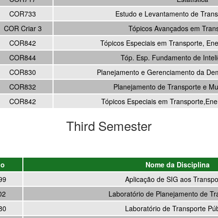
COR733
Estudo e Levantamento de Trans
COR Criar 3
Tópicos Avançados em Tran
COR842
Tópicos Especiais em Transporte, En
COR844
Tóp. Esp. Fundamento de Intelig
COR830
Planejamento e Gerenciamento da De
COR832
Planejamento de Transporte e Mu
COR842
Tópicos Especiais em Transporte,Ene
Third Semester
go
Nome da Disciplina
99
Aplicação de SIG aos Transpo
02
Laboratório de Planejamento de Tr
80
Laboratório de Transporte Púb