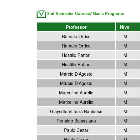
2nd Semester Courses’ Basic Programs
Professor
Nível
Romulo Orrico
M
Romulo Orrico
M
Hostilio Ratton
M
Hostilio Ratton
M
Márcio D'Agosto
M
Márcio D'Agosto
M
Marcelino Aurélio
M
Marcelino Aurélio
M
Glaysdton/Laura Bahiense
M
Ronaldo Balassiano
M
Paulo Cezar
M
Paulo Cezar
M